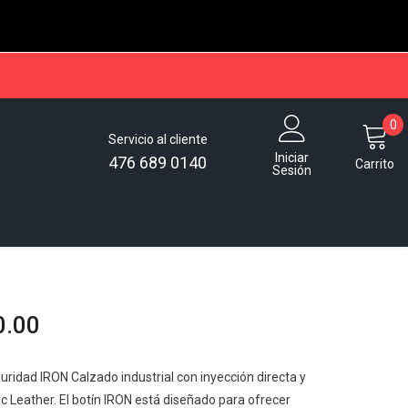
0
0
Servicio al cliente
e
Iniciar
476 689 0140
Carrito
Sesión
0.00
uridad IRON Calzado industrial con inyección directa y
ic Leather. El botín IRON está diseñado para ofrecer