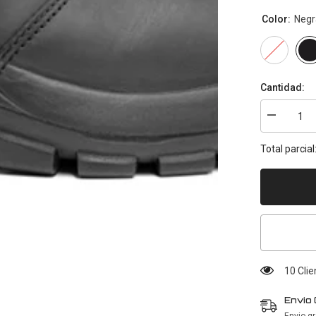
Color:
Negr
Cantidad:
Disminuir
cantidad
para
Total parcial
Iron
10 Clie
Envio 