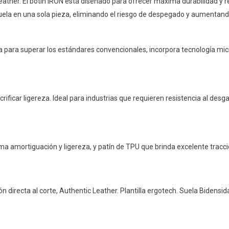
 Leather. El botín IRON está diseñado para ofrecer máxima durabilidad y
 suela en una sola pieza, eliminando el riesgo de despegado y aumentando
da para superar los estándares convencionales, incorpora tecnología mic
crificar ligereza. Ideal para industrias que requieren resistencia al 
a amortiguación y ligereza, y patín de TPU que brinda excelente tracci
n directa al corte, Authentic Leather. Plantilla ergotech. Suela Bidensid