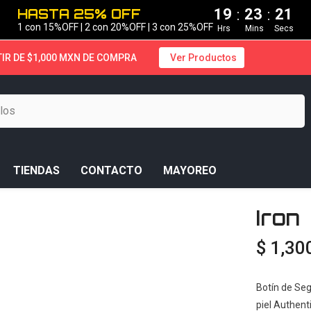
19
23
20
:
:
HASTA 25% OFF
1 con 15%OFF | 2 con 20%OFF | 3 con 25%OFF
Hrs
Mins
Secs
TIR DE $1,000 MXN DE COMPRA
Ver Productos
TIENDAS
CONTACTO
MAYOREO
Iron
$ 1,30
Botín de Seg
piel Authent