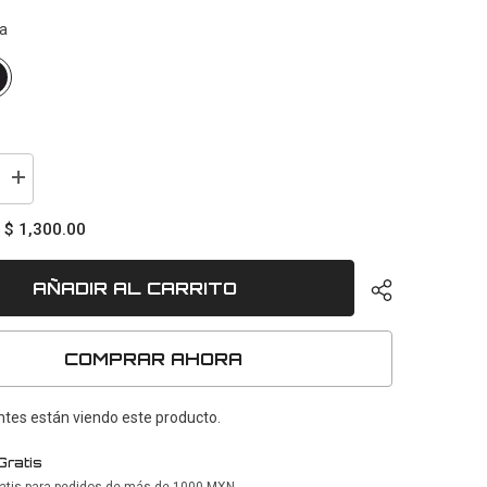
a
aumentar
la
cantidad
$ 1,300.00
:
para
Iron
AÑADIR AL CARRITO
COMPRAR AHORA
ntes están viendo este producto.
Gratis