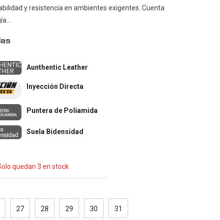
ilidad y resistencia en ambientes exigentes. Cuenta
a...
ías
Aunthentic Leather
Inyección Directa
Puntera de Poliamida
Suela Bidensidad
 Solo quedan 3 en stock
27
28
29
30
31