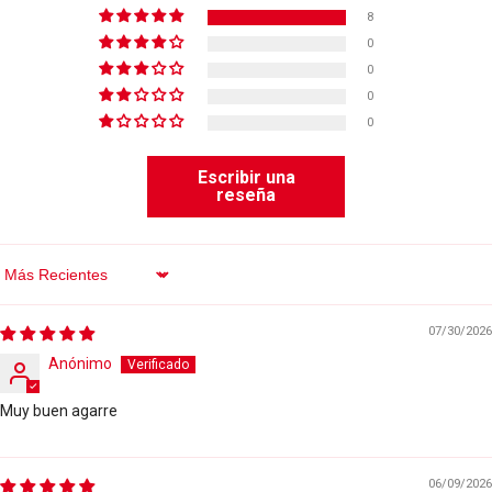
8
0
0
0
0
Escribir una
reseña
Sort By
07/30/2026
Anónimo
Muy buen agarre
06/09/2026