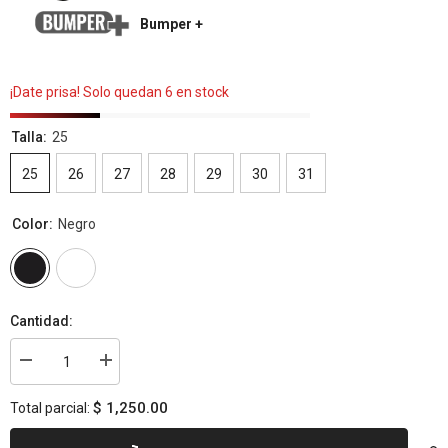
Bumper +
¡Date prisa! Solo quedan 6 en stock
Talla:
25
25
26
27
28
29
30
31
Color:
Negro
Cantidad:
Disminuir
aumentar
cantidad
la
para
cantidad
$ 1,250.00
Total parcial:
Grip
para
Grip